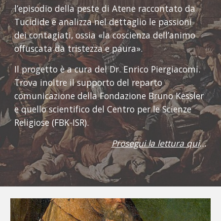
l’episodio della peste di Atene raccontato da 
Tucidide e analizza nel dettaglio le passioni 
dei contagiati, ossia «la coscienza dell’animo 
offuscata da tristezza e paura».
Il progetto è
 a cura del Dr. Enrico Piergiacomi. 
Trova inoltre il supporto del reparto 
comunicazione della Fondazione Bruno Kessler 
e quello scientifico del Centro per le Scienze 
Religiose (FBK-ISR).
Prosegui la lettura qui
...