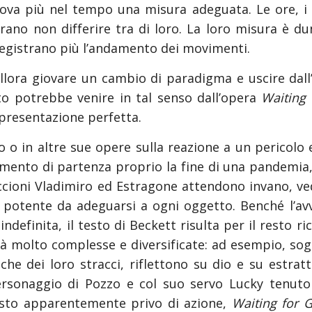
ova più nel tempo una misura adeguata. Le ore, i g
rano non differire tra di loro. La loro misura è d
egistrano più l’andamento dei movimenti.
lora giovare un cambio di paradigma e uscire dall’i
to potrebbe venire in tal senso dall’opera
Waiting
appresentazione perfetta.
o o in altre sue opere sulla reazione a un pericol
nto di partenza proprio la fine di una pandemia, 
ccioni Vladimiro ed Estragone attendono invano, ve
 potente da adeguarsi a ogni oggetto. Benché l’av
 indefinita, il testo di Beckett risulta per il resto 
 molto complesse e diversificate: ad esempio, sogn
he dei loro stracci, riflettono su dio e su estratti
ersonaggio di Pozzo e col suo servo Lucky tenuto 
esto apparentemente privo di azione,
Waiting for 