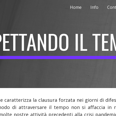
Home
Info
Cont
ip to main content
Skip to navigat
ETTANDO IL T
e caratterizza la clausura forzata nei giorni di dife
odo di attraversare il tempo non si affaccia in r
molte nostre attività precedenti alla crisi pandemi