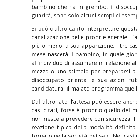
bambino che ha in grembo, il disoccupa
guarirà, sono solo alcuni semplici esempi
Si può d’altro canto interpretare ques
canalizzazione delle proprie energie. L’
più o meno la sua apparizione. I tre c
mese nascerà il bambino, in quale gior
all’individuo di assumere in relazione a
mezzo o uno stimolo per prepararsi a u
disoccupato orienta le sue azioni fu
candidatura, il malato programma quello
Dall’altro lato, l’attesa può essere anch
casi citati, forse è proprio quello del
non riesce a prevedere con sicurezza il 
reazione tipica della modalità defini
tornato nella società dei sani. Nei cas