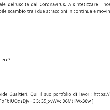
le dell’uscita dal Coronavirus. A sintetizzare i no
bile scambio tra i due straccioni in continua e movi
here?
de Gualtieri. Qui il suo portfolio di lavori:
https:/
oFoFbIUQqzDjvHGCcG5_xvWXcl36MtKWx38w
]