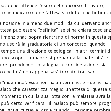
to che attende l’esito del concorso di lavoro, il 
 che indicano come l’attesa sia diffusa nell’intimità
ta nozione in almeno due modi, da cui derivano anch
attesa può essere “definita”, se si ha chiara coscien
asi menzionati sopra rientrano di norma in questa s
no uscirà la graduatoria di un concorso, quando il
l tempo una direzione teleologica, in altri termini di
no scopo. La madre si prepara alla maternità e all
ture prendendo in adeguata considerazione sia il
 che farà non appena sarà tornato tra i sani.
e “indefinita”. Essa non ha un termine, o – se ne ha u
 malato che caratterizza meglio un’attesa di questa 
momento in cui la sua lotta con la malattia avrà la
ta può certo verificarsi. Il malato può sempre pr
i più gravi, tuttavia, ossia quando il termine sembr