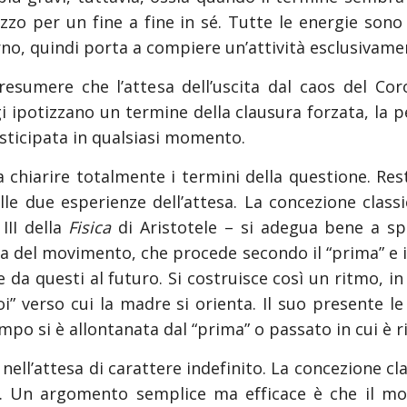
ezzo per un fine a fine in sé. Tutte le energie son
no, quindi porta a compiere un’attività esclusivamen
esumere che l’attesa dell’uscita dal caos del Coron
ogi ipotizzano un termine della clausura forzata, la
sticipata in qualsiasi momento.
 chiarire totalmente i termini della questione. Rest
lle due esperienze dell’attesa. La concezione class
III della
Fisica
di Aristotele – si adegua bene a spi
ra del movimento, che procede secondo il “prima” e il
e da questi al futuro. Si costruisce così un ritmo, i
poi” verso cui la madre si orienta. Il suo presente
po si è allontanata dal “prima” o passato in cui è r
ell’attesa di carattere indefinito. La concezione cla
a. Un argomento semplice ma efficace è che il mov