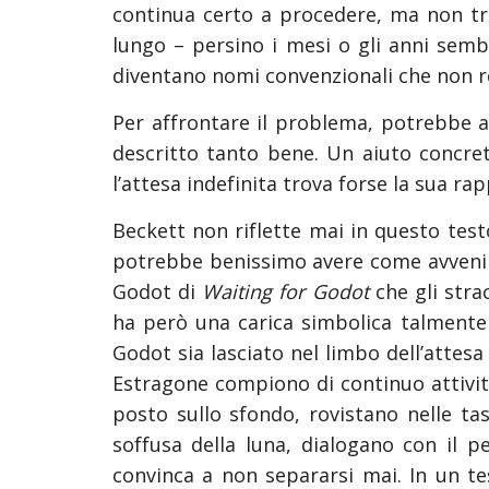
continua certo a procedere, ma non tr
lungo – persino i mesi o gli anni semb
diventano nomi convenzionali che non r
Per affrontare il problema, potrebbe al
descritto tanto bene. Un aiuto concre
l’attesa indefinita trova forse la sua r
Beckett non riflette mai in questo test
potrebbe benissimo avere come avvenime
Godot di
Waiting for Godot
che gli stra
ha però una carica simbolica talmente
Godot sia lasciato nel limbo dell’attesa
Estragone compiono di continuo attività
posto sullo sfondo, rovistano nelle tasc
soffusa della luna, dialogano con il p
convinca a non separarsi mai. In un t