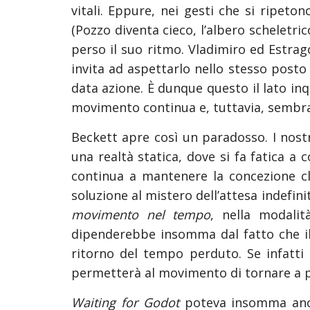
vitali. Eppure, nei gesti che si ripeton
(Pozzo diventa cieco, l’albero scheletr
perso il suo ritmo. Vladimiro ed Estrag
invita ad aspettarlo nello stesso posto
data azione. È dunque questo il lato inq
movimento continua e, tuttavia, sembra 
Beckett apre così un paradosso. I nostr
una realtà statica, dove si fa fatica a 
continua a mantenere la concezione cla
soluzione al mistero dell’attesa indefin
movimento nel tempo
, nella modali
dipenderebbe insomma dal fatto che il
ritorno del tempo perduto. Se infatti è
permetterà al movimento di tornare a p
Waiting for Godot
poteva insomma anch