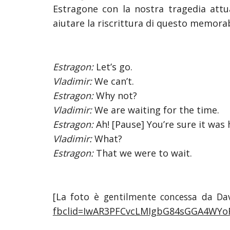
Estragone con la nostra tragedia attua
aiutare la riscrittura di questo memora
Estragon:
Let’s go.
Vladimir:
We can’t.
Estragon:
Why not?
Vladimir:
We are waiting for the time.
Estragon:
Ah! [Pause] You’re sure it was 
Vladimir:
What?
Estragon:
That we were to wait.
[La foto è
gentilmente concessa da Davi
fbclid=IwAR3PFCvcLMIgbG84sGGA4WY