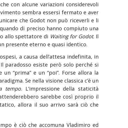
anche con alcune variazioni considerevoli
 movimento sembra essersi fermato e aver
unicare che Godot non può riceverli e li
ano quando di preciso hanno compiuto una
 o allo spettatore di
Waiting for Godot
. Il
n presente eterno e quasi identico.
pesi, a causa dell’attesa indefinita, in
. Il paradosso esiste però solo perché si
 un “prima” e un “poi”. Forse allora la
radigma. Se nella visione classica c’è un
a tempo
. L’impressione della staticità
attenderebbero sarebbe così proprio il
atico, allora il suo arrivo sarà ciò che
tempo è ciò che accomuna Vladimiro ed