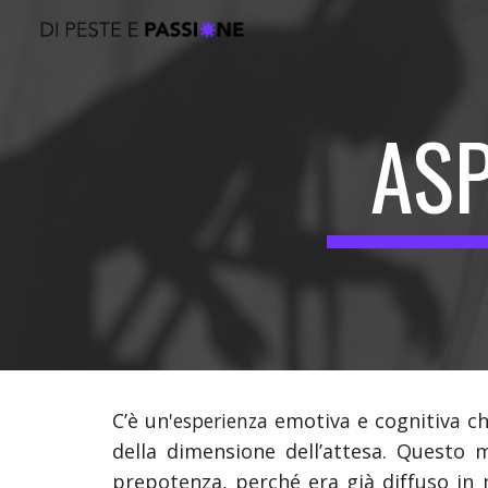
Sk
ASP
C’è un
'esperienza
emotiv
a
e cognitiv
a
ch
della dimensione dell’attesa. Questo m
prepotenza, perché era già diffuso in 