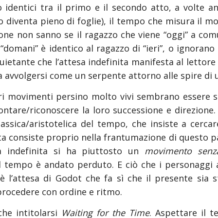
o identici tra il primo e il secondo atto, a volte 
ico diventa pieno di foglie), il tempo che misura il
one non sanno se il ragazzo che viene “oggi” a com
 “domani” è identico al ragazzo di “ieri”, o ignor
uietante che l’attesa indefinita manifesta al lettore
avvolgersi come un serpente attorno alle spire di u
i movimenti persino molto vivi sembrano essere sos
contare/riconoscere la loro successione e direzione
ssica/aristotelica del tempo, che insiste a cercare
ita consiste proprio nella frantumazione di questo pa
tà indefinita si ha piuttosto un
movimento senz
 tempo è andato perduto. E ciò che i personaggi 
 l’attesa di Godot che fa sì che il presente sia st
rocedere con ordine e ritmo.
e intitolarsi
Waiting for the Time
. Aspettare il 