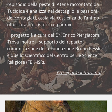
l’episodio della peste di Atene raccontato da 
Tucidide e analizza nel dettaglio le passioni 
dei contagiati, ossia «la coscienza dell’animo 
offuscata da tristezza e paura».
Il progetto è
 a cura del Dr. Enrico Piergiacomi. 
Trova inoltre il supporto del reparto 
comunicazione della Fondazione Bruno Kessler 
e quello scientifico del Centro per le Scienze 
Religiose (FBK-ISR).
Prosegui la lettura qui
...