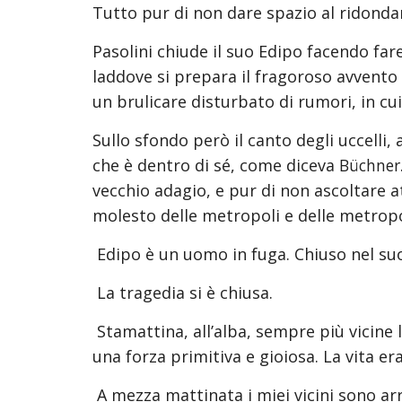
Tutto pur di non dare spazio al ridonda
Pasolini chiude il suo Edipo facendo far
laddove si prepara il fragoroso avvento 
un brulicare disturbato di rumori, in cui
Sullo sfondo però il canto degli uccelli,
che è dentro di sé, come diceva 
Büchner
vecchio adagio, e pur di non ascoltare a
molesto delle metropoli e delle metropol
 Edipo è un uomo in fuga. Chiuso nel suo
 La tragedia si è chiusa.
 Stamattina, all’alba, sempre più vicine la passione e la morte ma lontanissima la resurrezione, gli uccelli cantavano ancora, con 
una forza primitiva e gioiosa. La vita er
 A mezza mattinata i miei vicini sono arrivati in massa, senza osservare alcuna distanza tra loro e le cose, ma con grande, presunta, 