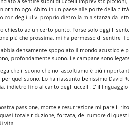
iato a sentire suoni di uccelli imprevisti: piccioni, t
o un ornitologo. Abito in un paese alle porte della ci
 con degli ulivi proprio dietro la mia stanza da lett
 chiesto ad un certo punto. Forse solo oggi li sento.
ione più che prossima, mi ha permesso di sentire il ca
 abbia densamente spopolato il mondo acustico e pr
 suono, profondamente suono. Le campane sono legate
piega che il suono che noi ascoltiamo è più importante
per quel suono. Lo ha riassunto benissimo David Ro
 indietro fino al canto degli uccelli. E’ il linguaggio 
 nostra passione, morte e resurrezione mi pare il rito
quasi totale riduzione, forzata, del rumore di questi g
 vita.