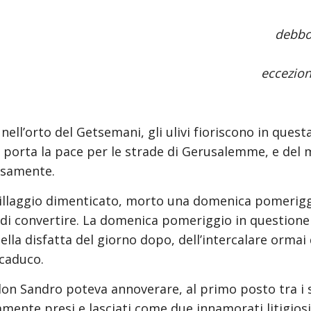
debbo
eccezion
ell’orto del Getsemani, gli ulivi fioriscono in quest
o porta la pace per le strade di Gerusalemme, e del 
visamente.
villaggio dimenticato, morto una domenica pomerigg
di convertire. La domenica pomeriggio in questione è
la disfatta del giorno dopo, dell’intercalare ormai qu
 caduco. 
don Sandro poteva annoverare, al primo posto tra i s
ente presi e lasciati come due innamorati litigiosi. 