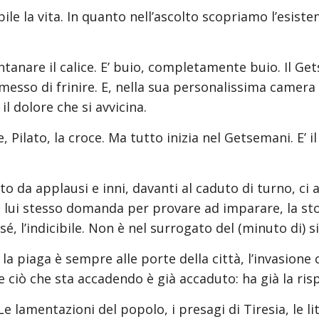
bile la vita. In quanto nell’ascolto scopriamo l’esistenz
tanare il calice. E’ buio, completamente buio. Il Gets
messo di frinire. E, nella sua personalissima camera a
il dolore che si avvicina.
, Pilato, la croce. Ma tutto inizia nel Getsemani. E’ i
ato da applausi e inni, davanti al caduto di turno, c
 lui stesso domanda per provare ad imparare, la stor
é, l’indicibile. Non è nel surrogato del (minuto di) s
 la piaga è sempre alle porte della città, l’invasione c
 che ciò che sta accadendo è già accaduto: ha già la r
Le lamentazioni del popolo, i presagi di Tiresia, le li