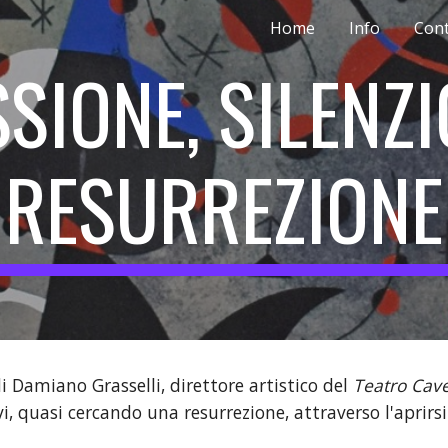
Home
Info
Cont
ip to main content
Skip to navigat
SIONE, SILENZIO
RESURREZIONE
i Damiano Grasselli, direttore artistico del 
Teatro Cav
i, quasi cercando una resurrezione, attraverso l'aprirsi a