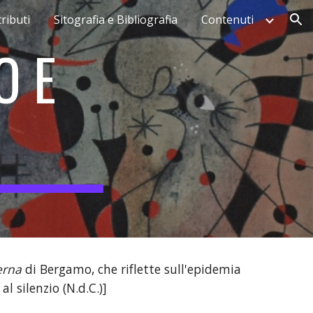
ributi
Sitografia e Bibliografia
Contenuti
ion
 E 
erna
 di Bergamo, che riflette sull'epidemia 
l silenzio (N.d.C.)]