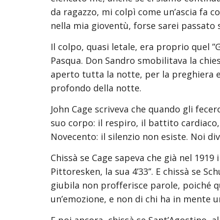
da ragazzo, mi colpì come un’ascia fa co
nella mia gioventù, forse sarei passato 
Il colpo, quasi letale, era proprio quel ”
Pasqua. Don Sandro smobilitava la chiesa,
aperto tutta la notte, per la preghiera e
profondo della notte.
John Cage scriveva che quando gli fecero
suo corpo: il respiro, il battito cardiaco
Novecento: il silenzio non esiste. Noi div
Chissà se Cage sapeva che già nel 1919 i
Pittoresken, la sua 4’33’’. E chissà se S
giubila non profferisce parole, poiché qu
un’emozione, e non di chi ha in mente un