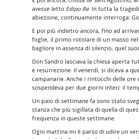
E poi ancora, chissà se Sant’Agostino, al
avesse letto 
Edipo Re
. In tutta la traged
abiezione, continuamente interroga: Gioca
E poi più indietro ancora, fino ad arrivar
foglie, il primo rotolare di un masso nel
bagliore in assenza di silenzio, quel su
Don Sandro lasciava la chiesa aperta tut
e resurrezione. Il venerdì, si diceva a q
campanarie. Anche i rintocchi delle ore e
sospendeva per due giorni interi: il te
Un paio di settimane fa sono stato svegl
stanza che più sigillata di quella di ques
frequenza in queste settimane.
Ogni mattina mi è parso di udire un vers