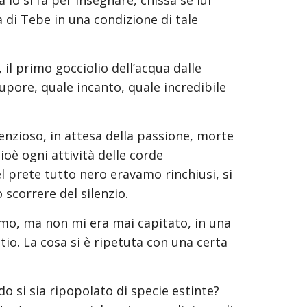
 lo si fa per insegnare, chissà se lui 
à di Tebe in una condizione di tale 
il primo gocciolio dell’acqua dalle 
upore, quale incanto, quale incredibile 
enzioso, in attesa della passione, morte 
oè ogni attività delle corde 
l prete tutto nero eravamo rinchiusi, si 
scorrere del silenzio.
imo, ma non mi era mai capitato, in una 
tio. La cosa si è ripetuta con una certa 
 si sia ripopolato di specie estinte? 