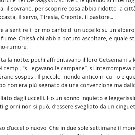
lorché nel 
De Magistro
 scrive che quando si interroga
ia, il sovrano, per scoprire cosa abbia ridotto la citt
sta, il servo, Tiresia, Creonte, il pastore...
e a sentire il primo canto di un uccello su un albero, 
 fiume. Chissà chi abbia potuto ascoltare, e quale st
ono-rumore.
ta la notte: pochi affrontavano il loro Getsemani sil
uei tempi, “si legavano le campane”, si interrompeva ci
rano sospesi. Il piccolo mondo antico in cui io e que
mpo non era più segnato da una convenzione ma dallo 
iato dagli uccelli. Ho un sonno inquieto e leggeriss
ti giorni non si può, d’essere svegliato da un cinguet
o d’uccello nuovo. Che in due sole settimane il mondo