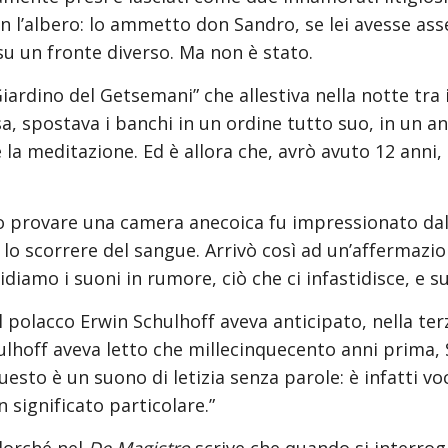
n l’albero: lo ammetto don Sandro, se lei avesse asse
su un fronte diverso. Ma non è stato.
Giardino del Getsemani” che allestiva nella notte tra i
 spostava i banchi in un ordine tutto suo, in un angol
 la meditazione. Ed è allora che, avrò avuto 12 anni, 
 provare una camera anecoica fu impressionato dal fa
, lo scorrere del sangue. Arrivò così ad un’affermazio
idiamo i suoni in rumore, ciò che ci infastidisce, e suo
l polacco Erwin Schulhoff aveva anticipato, nella ter
chulhoff aveva letto che millecinquecento anni prima, 
esto è un suono di letizia senza parole: è infatti voce
 significato particolare.”